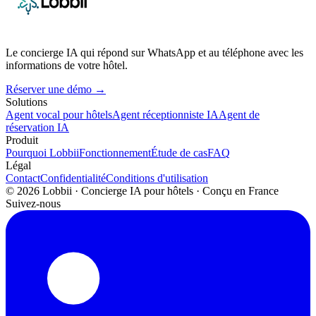
Le concierge IA qui répond sur WhatsApp et au téléphone avec les
informations de votre hôtel.
Réserver une démo →
Solutions
Agent vocal pour hôtels
Agent réceptionniste IA
Agent de
réservation IA
Produit
Pourquoi Lobbii
Fonctionnement
Étude de cas
FAQ
Légal
Contact
Confidentialité
Conditions d'utilisation
©
2026
Lobbii · Concierge IA pour hôtels · Conçu en France
Suivez-nous